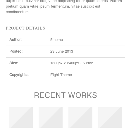
turpis risus pulvinar orci, vitae adipiscing tortor quam id eros. Nullam
pretium quam vitae ipsum fermentum, vitae suscipit est
condimentum.
PROJECT DETAILS
Author:
8theme
Posted:
23 June 2013
Size:
1600px x 2400px / 5.2mb
Copyrights:
Eight Theme
RECENT WORKS